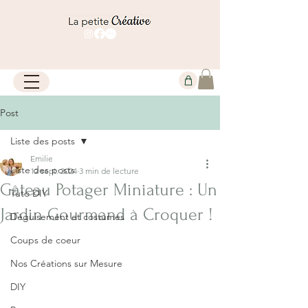
Post
Liste des posts
Emilie
Liste des posts
12 sept. 2024
3 min de lecture
Gâteau Potager Miniature : Un
Tuto DIY
Jardin Gourmand à Croquer !
Déguisement et costumes
Coups de coeur
Nos Créations sur Mesure
DIY