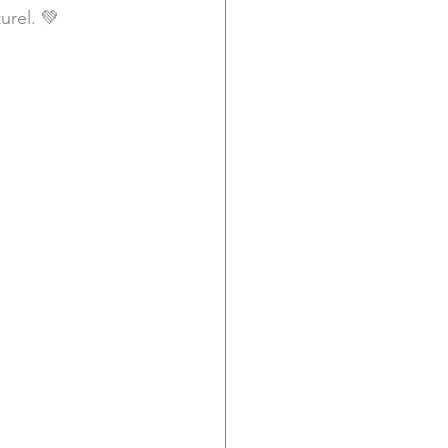
urel. 💚