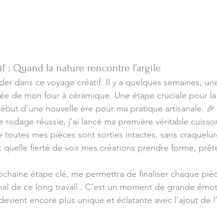
f : Quand la nature rencontre l’argile
der dans ce voyage créatif. Il y a quelques semaines, u
rivée de mon four à céramique. Une étape cruciale pour la
début d’une nouvelle ère pour ma pratique artisanale. 🎉
 rodage réussie, j’ai lancé ma première véritable cuisso
 toutes mes pièces sont sorties intactes, sans craquelure
quelle fierté de voir mes créations prendre forme, prête
rochaine étape clé, me permettra de finaliser chaque piè
final de ce long travail . C’est un moment de grande émo
evient encore plus unique et éclatante avec l’ajout de l