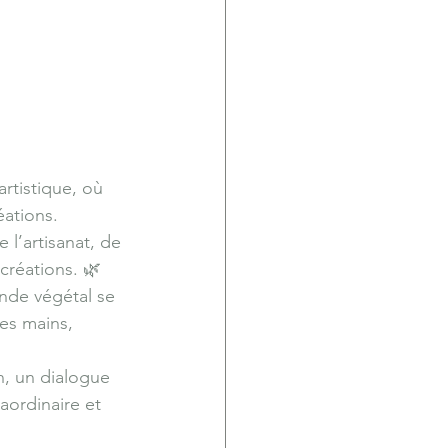
rtistique, où 
éations.
’artisanat, de 
créations. 🌿
nde végétal se 
es mains, 
n, un dialogue 
aordinaire et 