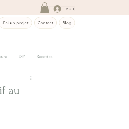
Mon compte
J'ai un projet
Contact
Blog
sure
DIY
Recettes
if au