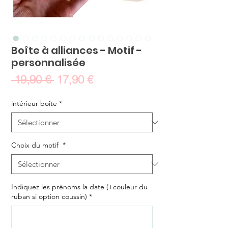
Boîte à alliances - Motif -
personnalisée
Prix
Prix
 19,90 € 
17,90 €
original
promotionnel
intérieur boîte
*
Choix du motif
*
Indiquez les prénoms la date (+couleur du
ruban si option coussin)
*