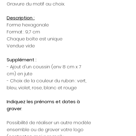
Gravure du motif au choix.
Description :
Forme hexagonale
Format : 9,7 cm
Chaque boîte est unique
Vendue vide
Supplément :
- Ajout d'un coussin (env 8 cm x 7
cm) en jute
- Choix de la couleur du ruban : vert,
bleu, violet, rose, blanc et rouge
Indiquez les prénoms et dates à
graver
.
Possibilité de réaliser un autre modèle
ensemble ou de graver votre logo