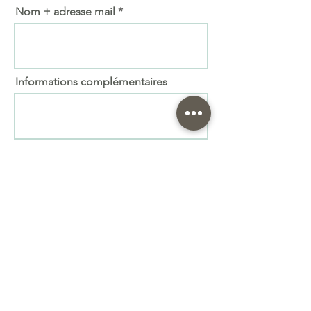
Nom + adresse mail
Informations complémentaires
Importer fichier
(max. 15 Mo)
Envoyer
Prenez le soin de vous relire ! Nous ne pourrons
pas être responsables en cas de faute. Attention à
l'orthographe
Le bois étant un matériau « vivant » il peut
comporter des variations de teintes