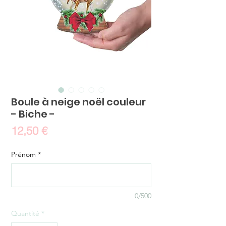
Boule à neige noël couleur
- Biche -
Prix
12,50 €
Prénom
*
0/500
Quantité
*