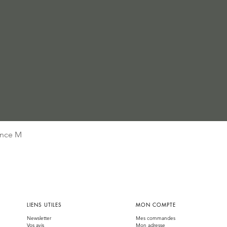
Aperçu rapide
nce M
LIENS UTILES
MON COMPTE
Newsletter
Mes commandes
Vos avis
Mon adresse