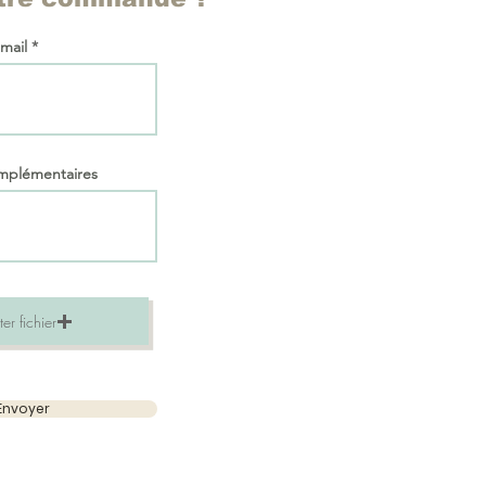
 mail
omplémentaires
er fichier
Envoyer