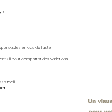
 ?
,
sponsables en cas de faute.
vant » il peut comporter des variations
sse mail
com
.
Un visu
pour v