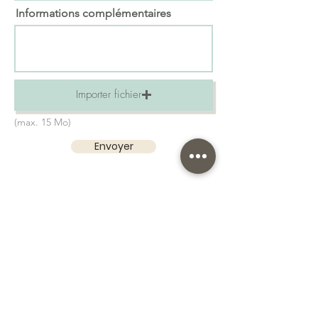
Informations complémentaires
Importer fichier
(max. 15 Mo)
Envoyer
Prenez le soin de vous relire ! Nous ne pourrons
pas être responsables en cas de faute. Attention à
l'orthographe
Le bois étant un matériau « vivant » il peut
comporter des variations de teintes
Nos suggestions