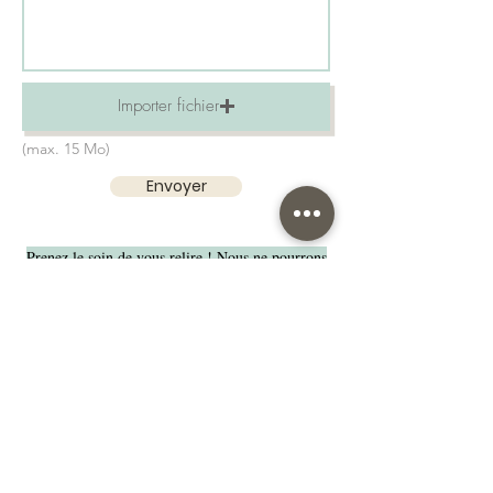
Importer fichier
(max. 15 Mo)
Envoyer
Prenez le soin de vous relire ! Nous ne pourrons
pas être responsables en cas de faute. Attention à
l'orthographe
Le bois étant un matériau « vivant » il peut
comporter des variations de teintes
Nos suggestions