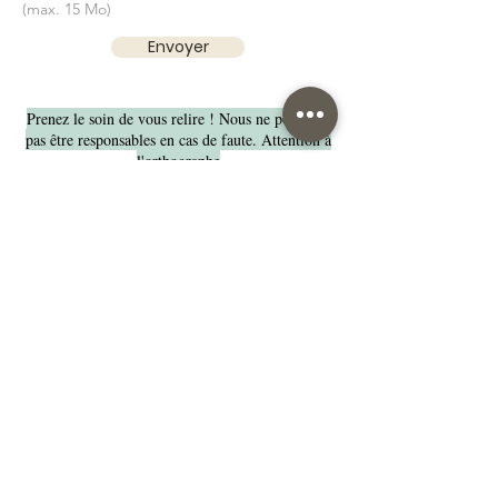
(max. 15 Mo)
Envoyer
Prenez le soin de vous relire ! Nous ne pourrons
pas être responsables en cas de faute. Attention à
l'orthographe
Le bois étant un matériau « vivant » il peut
comporter des variations de teintes
Nos suggestions