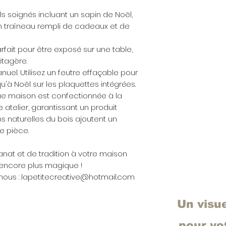
ls soignés incluant un sapin de Noël,
un traîneau rempli de cadeaux et de
rfait pour être exposé sur une table,
étagère.
el. Utilisez un feutre effaçable pour
qu'à Noël sur les plaquettes intégrées.
que maison est confectionnée à la
atelier, garantissant un produit
ons naturelles du bois ajoutent un
e pièce.
anat et de tradition à votre maison
 encore plus magique !
nous : lapetitecreative@hotmail.com
Un visu
pour v