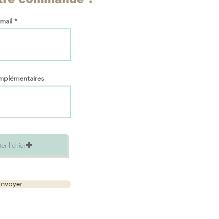
 mail
omplémentaires
er fichier
Envoyer