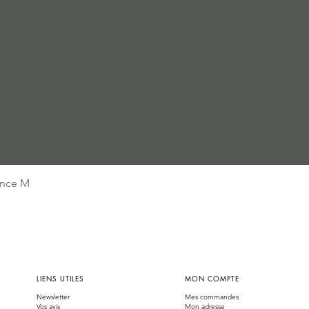
Aperçu rapide
nce M
LIENS UTILES
MON COMPTE
Newsletter
Mes commandes
Vos avis
Mon adresse