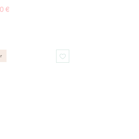
Prix
0 €
nal
promotionnel
r