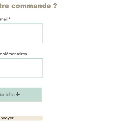
otre commande ?
 mail
omplémentaires
er fichier
Envoyer