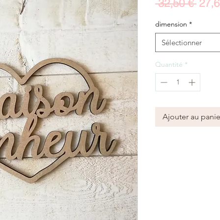
Prix
 32,50 € 
27,6
origi
dimension
*
Sélectionner
Quantité
*
Ajouter au panie