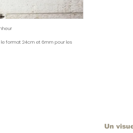
nheur
r le format 24cm et 6mm pour les
Un visu