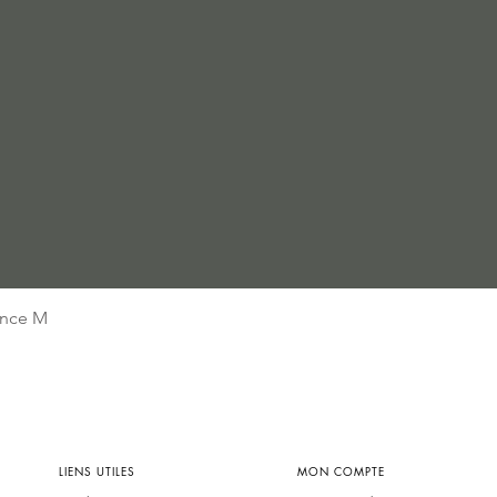
Aperçu rapide
nce M
LIENS UTILES
MON COMPTE