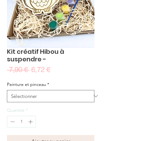
Kit créatif Hibou à
suspendre -
Prix
Prix
 7,90 € 
6,72 €
original
promotionnel
Peinture et pinceau
*
Quantité
*