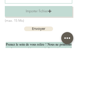
Importer fichier
(max. 15 Mo)
Envoyer
Prenez le soin de vous relire ! Nous ne pourrons
pas être responsables en cas de faute. Attention à
l'orthographe
Le bois étant un matériau « vivant » il peut
comporter des variations de teintes
Nos suggestions