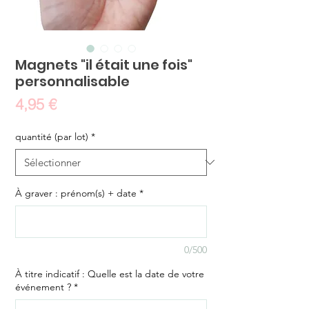
Magnets "il était une fois"
personnalisable
Prix
4,95 €
quantité (par lot)
*
À graver : prénom(s) + date
*
0/500
À titre indicatif : Quelle est la date de votre
événement ?
*