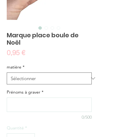
Marque place boule de
Noël
Prix
0,95 €
matière
*
Prénoms à graver
*
0/500
Quantité
*