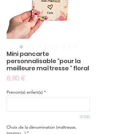
Mini pancarte
personnalisable "pour la
meilleure maîtresse " floral
Prix
8,90 €
Prénom(s) enfant(s)
*
0/500
Choix de la dénomination (maîtresse,
nounou...)
*