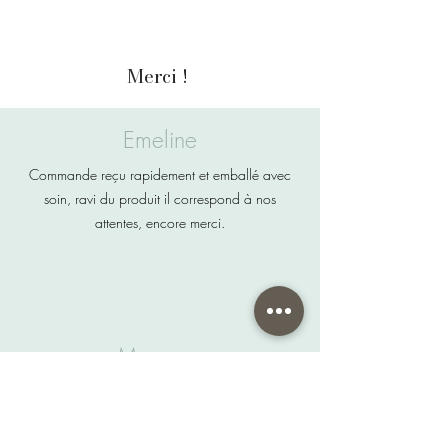
Merci !
Emeline
Commande reçu rapidement et emballé avec
soin, ravi du produit il correspond à nos
attentes, encore merci.
Margaux
Toujours aussi contente de faire appel à vous
De très beaux produits et des envois rapide
Merci d'être présent à chaque moment