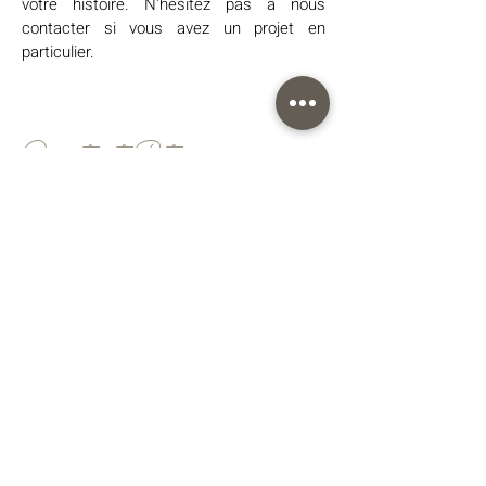
votre histoire. N'hésitez pas à nous
contacter si vous avez un projet en
particulier.
Garantie et R
etours
Quelle garantie offrez-vous sur vos
produits ?
Nous nous engageons à garantir la qualité
de nos produits. Tous nos articles sont
fabriqués avec soin et sont garantis
fabriqués en France. Si toutefois vous
rencontrez un problème avec votre
commande, veuillez nous contacter dans
les plus brefs délais au
lapetitecreative@hotmail.com
. Nous
examinerons la situation et travaillerons
avec vous pour trouver une solution