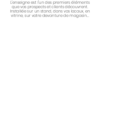
L'enseigne est l'un des premiers éléments
que v
os
prospects
et clients découvrent.
Installée sur un stand, dans vos locaux, en
vitrine,
sur votre devanture de magasin...