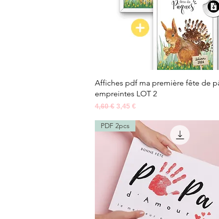
Aperçu rapide
Affiches pdf ma première fête de 
empreintes LOT 2
Prix original
Prix promotionnel
4,60 €
3,45 €
PDF 2pcs