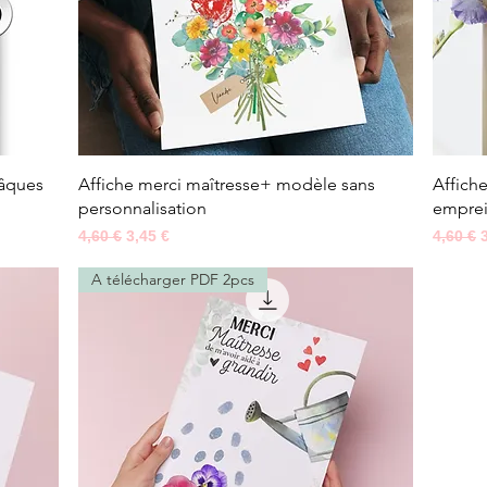
Aperçu rapide
pâques
Affiche merci maîtresse+ modèle sans
Affich
personnalisation
emprei
Prix original
Prix promotionnel
Prix ori
4,60 €
3,45 €
4,60 €
A télécharger PDF 2pcs