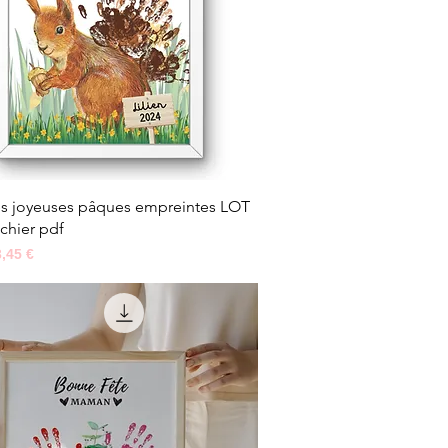
Aperçu rapide
es joyeuses pâques empreintes LOT
ichier pdf
ginal
Prix promotionnel
3,45 €