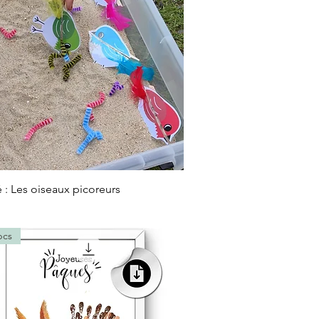
Aperçu rapide
é : Les oiseaux picoreurs
pcs