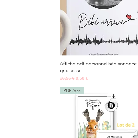
Aperçu rapide
Affiche pdf personnalisée annonce
grossesse
Prix original
Prix promotionnel
10,55 €
9,50 €
PDF2pcs