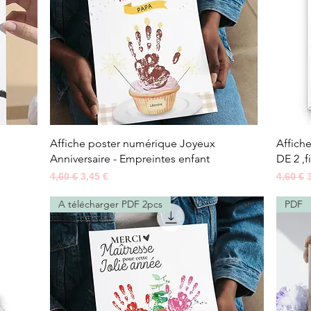
Aperçu rapide
Affiche poster numérique Joyeux
Affich
Anniversaire - Empreintes enfant
DE 2 ,f
Prix original
Prix promotionnel
Prix ori
4,60 €
3,45 €
4,60 €
A télécharger PDF 2pcs
PDF