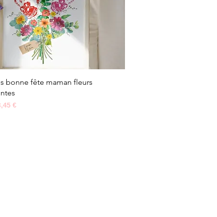
Aperçu rapide
es bonne fête maman fleurs
ntes
ginal
Prix promotionnel
3,45 €