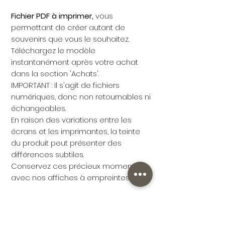
Fichier PDF à imprimer,
vous
permettant de créer autant de
souvenirs que vous le souhaitez.
Téléchargez le modèle
instantanément après votre achat
dans la section 'Achats'.
IMPORTANT : Il s'agit de fichiers
numériques, donc non retournables ni
échangeables.
En raison des variations entre les
écrans et les imprimantes, la teinte
du produit peut présenter des
différences subtiles.
Conservez ces précieux moments
avec nos affiches à empreintes.
Si vous avez des questions ou besoin
d'aide, n'hésitez pas à nous
contacter - nous sommes là pour