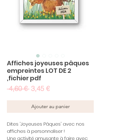
Affiches joyeuses pâques
empreintes LOT DE 2
,fichier pdf
Prix
Prix
 4,60 € 
3,45 €
original
promotionnel
Ajouter au panier
Dites 'Joyeuses Pâques' avec nos
affiches à personnaliser !
Une activité amusante à faire avec