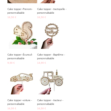
Cake topper -Prenom-
Cake topper - tractopelle -
personnalisable
personnalisable
Prix
Prix
16,50 €
16,50 €
Cake topper -Écureuil-
Cake topper - Baptême -
personnalisable
personnalisable
Prix
Prix
9,50 €
14,90 €
Cake topper -voiture -
Cake topper - tracteur -
personnalisable
personnalisable
Prix
Prix
16,50 €
16,50 €