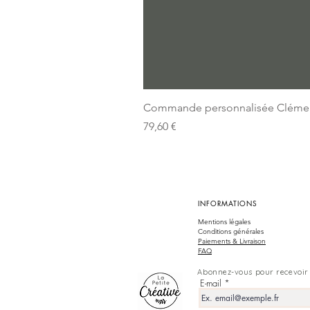
Commande personnalisée Cléme
Prix
79,60 €
INFORMATIONS
Mentions légales
Conditions générales
Paiements & Livraison
FAQ
Abonnez-vous pour recevoir 
E-mail