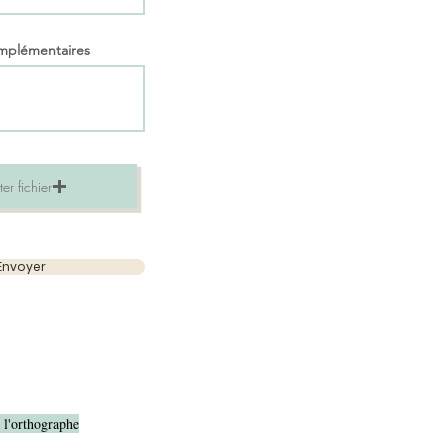
omplémentaires
er fichier
Envoyer
à l'orthographe