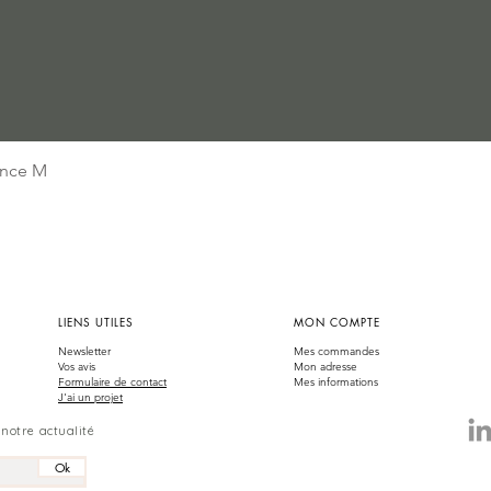
Aperçu rapide
nce M
LIENS UTILES
MON COMPTE
Newsletter
Mes commandes
Vos avis
Mon adresse
Formulaire de contact
Mes informations
J'ai un projet
notre actualité
Ok