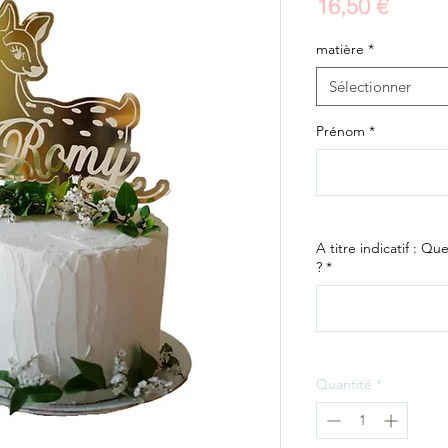
Prix
16,50 €
matière
*
Sélectionner
Prénom
*
A titre indicatif : Q
?
*
Quantité
*