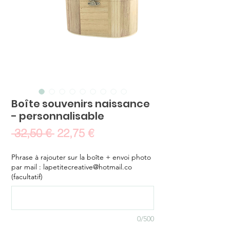
Boîte souvenirs naissance
- personnalisable
Prix
Prix
 32,50 € 
22,75 €
original
promotionnel
Phrase à rajouter sur la boîte + envoi photo
par mail : lapetitecreative@hotmail.co
(facultatif)
0/500