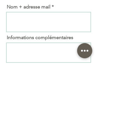
Nom + adresse mail
Informations complémentaires
Importer fichier
(max. 15 Mo)
Envoyer
Prenez le soin de vous relire ! Nous ne pourrons
pas être responsables en cas de faute. Attention à
l'orthographe
Le bois étant un matériau « vivant » il peut