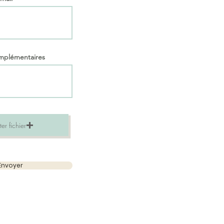
omplémentaires
er fichier
Envoyer