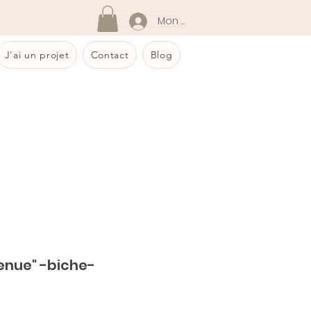
Mon compte
J'ai un projet
Contact
Blog
enue" -biche-