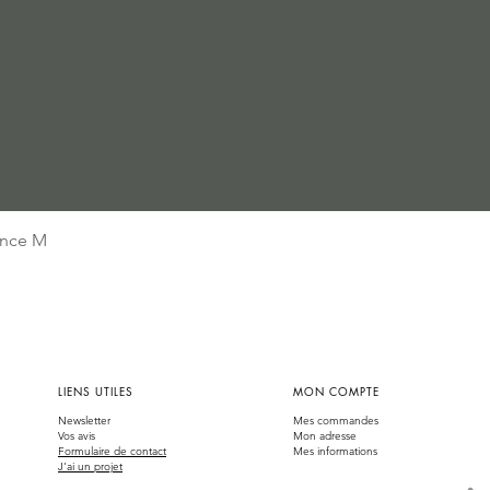
Aperçu rapide
nce M
LIENS UTILES
MON COMPTE
Newsletter
Mes commandes
Vos avis
Mon adresse
Formulaire de contact
Mes informations
J'ai un projet