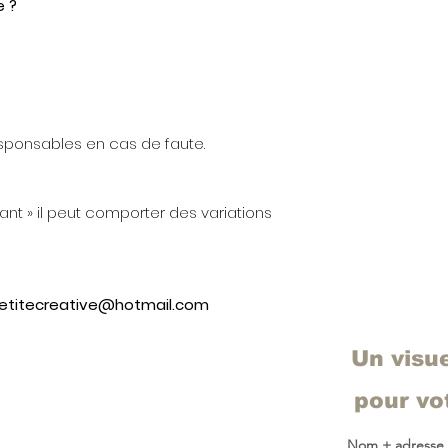
 ?
sponsables en cas de faute.
vant » il peut comporter des variations
petitecreative@hotmail.com
Un visu
pour v
Nom + adresse