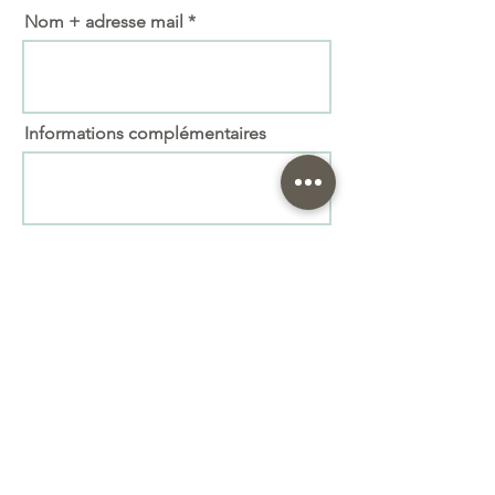
Nom + adresse mail
Informations complémentaires
Importer fichier
(max. 15 Mo)
Envoyer
Prenez le soin de vous relire ! Nous ne pourrons
pas être responsables en cas de faute. Attention à
l'orthographe
Le bois étant un matériau « vivant » il peut