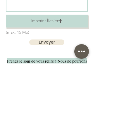
Importer fichier
(max. 15 Mo)
Envoyer
Prenez le soin de vous relire ! Nous ne pourrons
pas être responsables en cas de faute. Attention à
l'orthographe
Le bois étant un matériau « vivant » il peut
comporter des variations de teintes
Nos suggestions