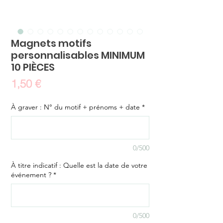
Magnets motifs
personnalisables MINIMUM
10 PIÈCES
Prix
1,50 €
À graver : N° du motif + prénoms + date
*
0/500
À titre indicatif : Quelle est la date de votre
événement ?
*
0/500