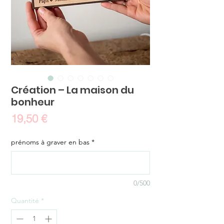
Création – La maison du
bonheur
Prix
19,50 €
prénoms à graver en bas
*
0/500
Quantité
*