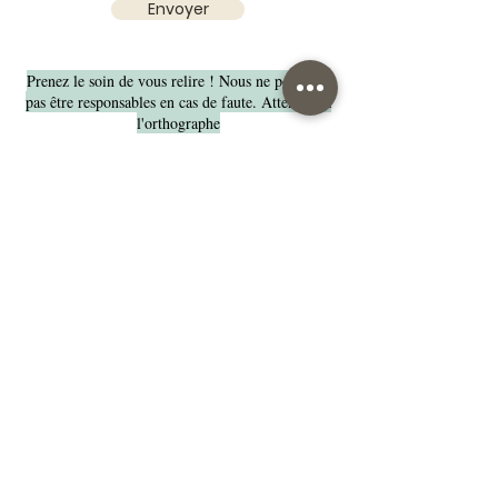
Envoyer
Prenez le soin de vous relire ! Nous ne pourrons
pas être responsables en cas de faute. Attention à
l'orthographe
Le bois étant un matériau « vivant » il peut
comporter des variations de teintes
Nos suggestions