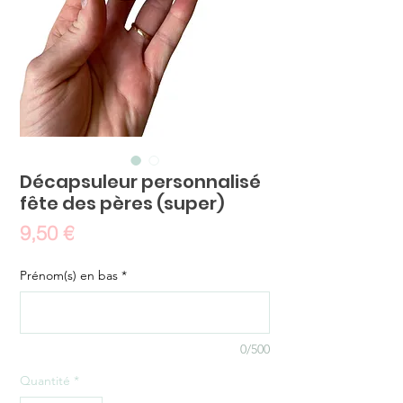
Décapsuleur personnalisé
fête des pères (super)
Prix
9,50 €
Prénom(s) en bas
*
0/500
Quantité
*