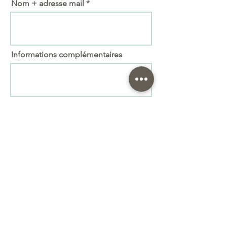
Nom + adresse mail
Informations complémentaires
Importer fichier
(max. 15 Mo)
Envoyer
Prenez le soin de vous relire ! Nous ne pourrons
pas être responsables en cas de faute. Attention à
l'orthographe
Le bois étant un matériau « vivant » il peut
comporter des variations de teintes