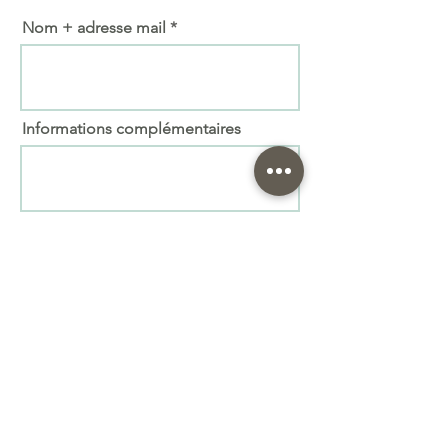
Nom + adresse mail
Informations complémentaires
Importer fichier
(max. 15 Mo)
Envoyer
Prenez le soin de vous relire ! Nous ne pourrons
pas être responsables en cas de faute. Attention à
l'orthographe
Le bois étant un matériau « vivant » il peut