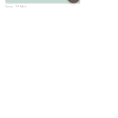
(max. 15 Mo)
Envoyer
Prenez le soin de vous relire ! Nous ne pourrons
pas être responsables en cas de faute. Attention à
l'orthographe
Le bois étant un matériau « vivant » il peut
comporter des variations de teintes
Nos suggestions