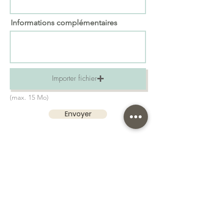
Informations complémentaires
Importer fichier
(max. 15 Mo)
Envoyer
Prenez le soin de vous relire ! Nous ne pourrons
pas être responsables en cas de faute. Attention à
l'orthographe
Le bois étant un matériau « vivant » il peut
comporter des variations de teintes
Nos suggestions