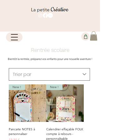
Rentrée scolaire
Bientôt la rentrée, préparez vos enfants pour une nouvelle aventure !
New !
New !
Pancarte NOTES à
Calendrier effaçable FOLK
personnaliser
compte à rebours -
personnalisable
Prix
19,90 €