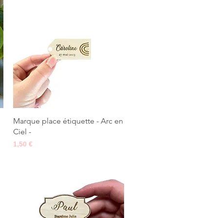
Aperçu rapide
Marque place étiquette - Arc en
Ciel -
Prix
1,50 €