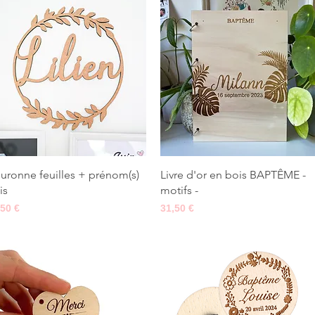
Aperçu rapide
Aperçu rapide
uronne feuilles + prénom(s)
Livre d'or en bois BAPTÊME -
is
motifs -
x
Prix
,50 €
31,50 €