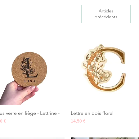
Articles
précédents
Aperçu rapide
Aperçu rapide
us verre en liège - Lettrine -
Lettre en bois floral
x
Prix
50 €
14,50 €