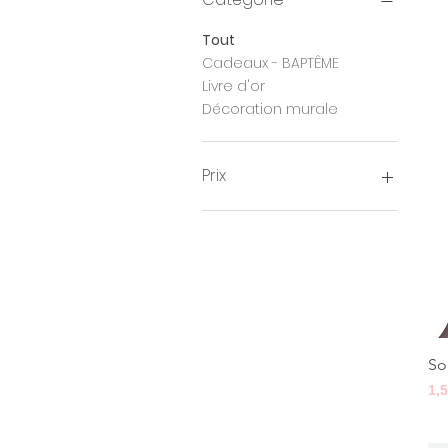
Tout
Cadeaux - BAPTÊME
Livre d'or
Décoration murale
Prix
0 €
57 €
So
Pri
1,