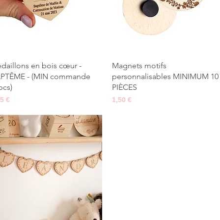
Aperçu rapide
Aperçu rapide
daillons en bois cœur -
Magnets motifs
PTÊME - (MIN commande
personnalisables MINIMUM 10
pcs)
PIÈCES
x
Prix
95 €
1,50 €