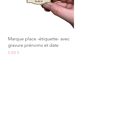
Aperçu rapide
Marque place -étiquette- avec
gravure prénoms et date
Prix
0,80 €