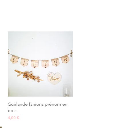
Aperçu rapide
Guirlande fanions prénom en
bois
Prix
4,00 €