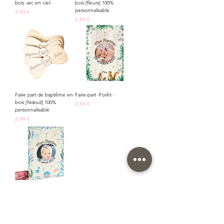
bois -arc en ciel-
bois [fleurs] 100%
personnalisable
Prix
2,50 €
Prix
2,50 €
Faire part de baptême en
Faire-part -Forêt-
bois [Nœud] 100%
Prix
2,50 €
personnalisable
Prix
2,50 €
Faire part impression sur
bois [marin]
Prix
2,50 €