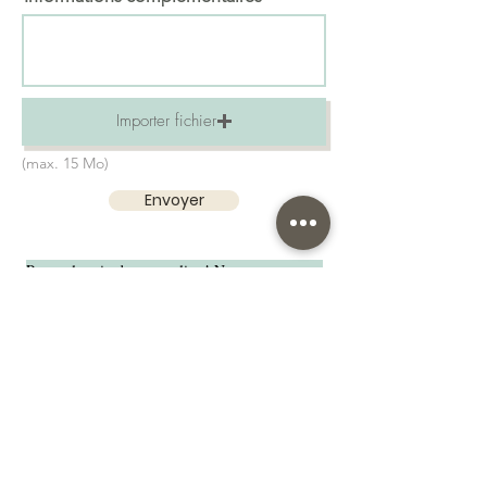
Importer fichier
(max. 15 Mo)
Envoyer
Prenez le soin de vous relire ! Nous ne pourrons
pas être responsables en cas de faute. Attention à
l'orthographe
Le bois étant un matériau « vivant » il peut
comporter des variations de teintes
Nos suggestions