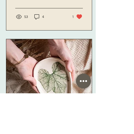
souvenirs en famille
garantis !
53
4
1
14 nov. 2024
∙
2
min
L’empreinte végétale : Un
voyage créatif au cœur de