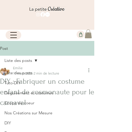
Post
Liste des posts
Emilie
Liste des posts
11 mars 2025
2 min de lecture
DIY : Fabriquer un costume
Tuto DIY
enfant de cosmonaute pour le
Déguisement et costumes
carnaval
Coups de coeur
Nos Créations sur Mesure
DIY