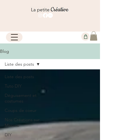
Blog
Liste des posts
Liste des posts
Tuto DIY
Déguisement et
costumes
Coups de coeur
Nos Créations sur
Mesure
DIY