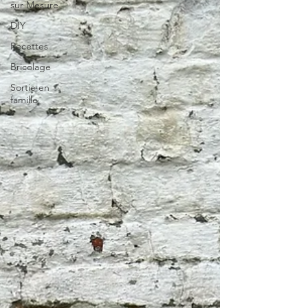
sur Mesure
DIY
Recettes
Bricolage
Sortie en
famille