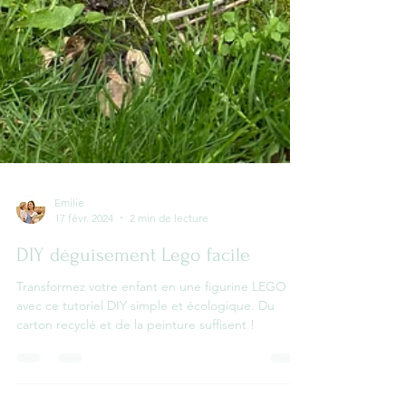
Emilie
17 févr. 2024
2 min de lecture
DIY déguisement Lego facile
Transformez votre enfant en une figurine LEGO
avec ce tutoriel DIY simple et écologique. Du
carton recyclé et de la peinture suffisent !