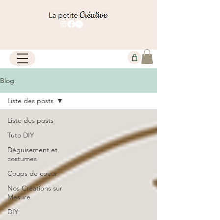
Blog
Liste des posts
Liste des posts
Tuto DIY
Déguisement et
costumes
Coups de coeur
Nos Créations sur
Mesure
DIY