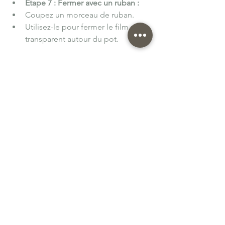
Étape 7 : Fermer avec un ruban :
Coupez un morceau de ruban.
Utilisez-le pour fermer le film 
transparent autour du pot.
Étape 8 : Offrir :
Votre renne DIY est prêt à être 
offert en cadeau !
N'hésitez pas à personnaliser les 
couleurs et les détails selon vos 
préférences. Amusez-vous bien dans la 
création de votre renne décoratif !
👉Suivez nos aventures 
sur
 INSTAGRAM
👈
créativité
DIY
activité enfant
loisir créatif
activité manuelle
occuper enfant
activité noel