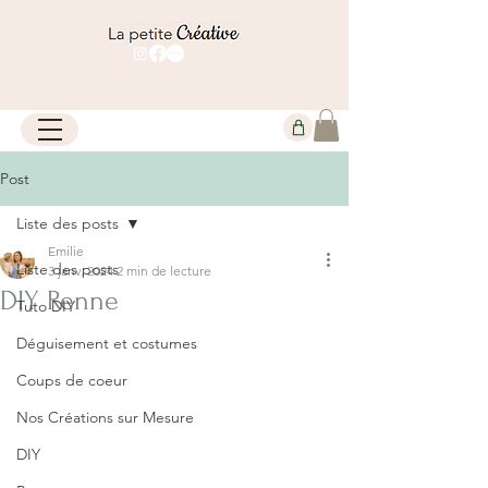
Post
Liste des posts
Emilie
Liste des posts
3 janv. 2024
2 min de lecture
DIY Renne
Tuto DIY
Déguisement et costumes
Coups de coeur
Nos Créations sur Mesure
DIY