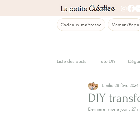
Cadeaux maîtresse
Maman/Papa
Liste des posts
Tuto DIY
Dégui
Emilie
28 févr. 2024
Bricolage
Sortie en famille
DIY transf
Dernière mise à jour :
27 m