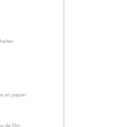
haitez 
.
te en papier 
u de film 