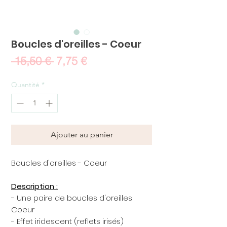
Boucles d'oreilles - Coeur
Prix
Prix
 15,50 € 
7,75 €
original
promotionnel
Quantité
*
Ajouter au panier
Boucles d'oreilles - Coeur
Description :
- Une paire de boucles d'oreilles
Coeur
- Effet iridescent (reflets irisés)