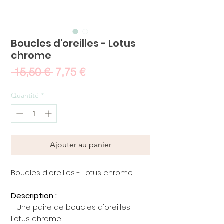
Boucles d'oreilles - Lotus
chrome
Prix
Prix
 15,50 € 
7,75 €
original
promotionnel
Quantité
*
Ajouter au panier
Boucles d'oreilles - Lotus chrome
Description :
- Une paire de boucles d'oreilles
Lotus chrome