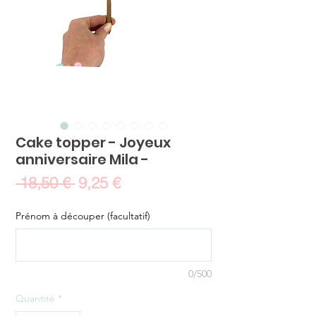
Cake topper - Joyeux
anniversaire Mila -
Prix
Prix
 18,50 € 
9,25 €
original
promotionnel
Prénom à découper (facultatif)
0/500
Quantité
*