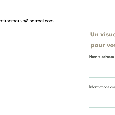
petitecreative@hotmail.com
Un visu
pour v
Nom + adresse
Informations c