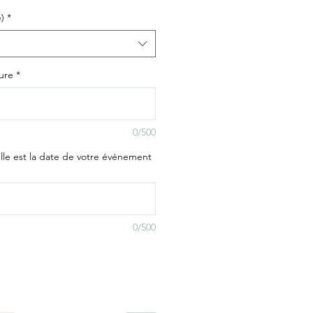
)
*
ure
*
0/500
uelle est la date de votre événement
0/500