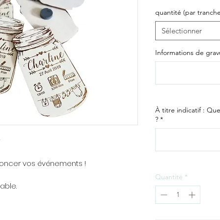
quantité (par tranche
Sélectionner
Informations de grav
À titre indicatif : Q
?
*
nnoncer vos événements !
Quantité
*
able.