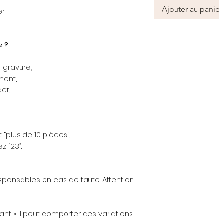
Ajouter au panie
r.
 ?
 gravure,
ment,
ct,
 “plus de 10 pièces”,
z “23”.
sponsables en cas de faute. Attention
vant » il peut comporter des variations