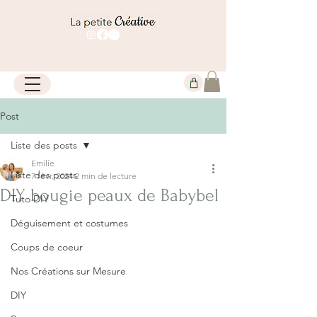
Post
Liste des posts
Emilie
Liste des posts
7 févr. 2024
2 min de lecture
DIY bougie peaux de Babybel
Tuto DIY
Déguisement et costumes
Coups de coeur
Nos Créations sur Mesure
DIY