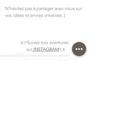
N'hésitez pas à partager avec nous sur 
vos idées et envies créatives :) 
👉Suivez nos aventures 
sur
 INSTAGRAM
👈
créativité
DIY
activité enfant
loisir créatif
activité manuelle
occuper enfant
diy bougie
Tuto DIY
DIY
Voir tout
Posts récents