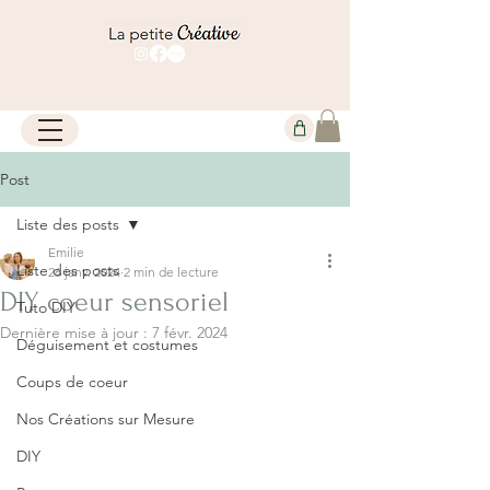
Post
Liste des posts
Emilie
Liste des posts
26 janv. 2024
2 min de lecture
DIY coeur sensoriel
Tuto DIY
Dernière mise à jour :
7 févr. 2024
Déguisement et costumes
Coups de coeur
Nos Créations sur Mesure
DIY