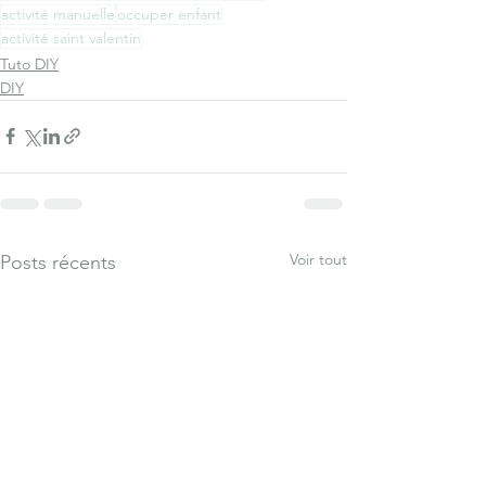
activité manuelle
occuper enfant
activité saint valentin
Tuto DIY
DIY
Voir tout
Posts récents