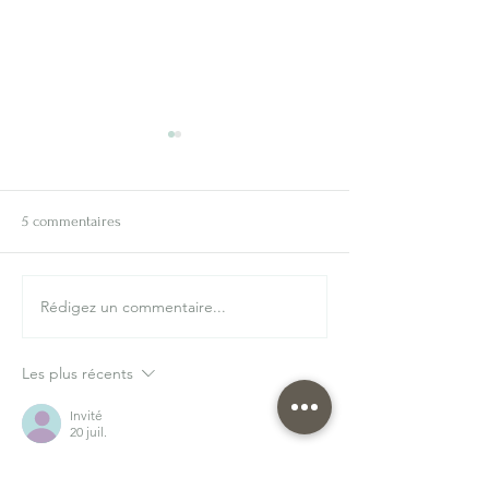
5 commentaires
DIY Bougie décora
Rédigez un commentaire...
DIY bougie peaux de
Babybel
Les plus récents
Invité
20 juil.
https://xosoplus.mobi/
 mình ghé thử cho 